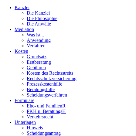
Kanzlei
Die Kanzlei
Die Philosophie
Die Anwälte
Mediation
Was ist...
Anwendung
Verfahren
Kosten
Grundsatz
Erstberatung
Gebühren
Kosten des Rechtsstreits
Rechtsschutzversicherung
Prozesskostenhilfe
Beratungshilfe
Scheidungsverfahren
Formulare
Ehe- und FamilienR
PKH u. BeratungsH
Verkehrsrecht
Unterlagen
Hinweis
Scheidungsantrag